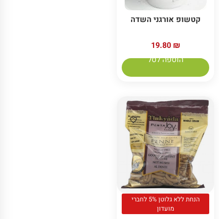
קטשופ אורגני השדה
19.80
₪
הוספה לסל
הנחת ללא גלוטן 5% לחברי
מועדון