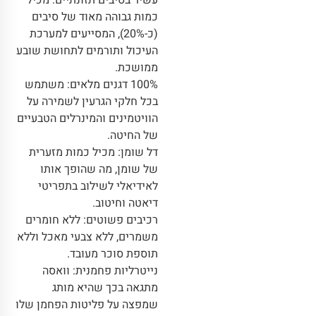
עשיר בסיבים תזונתיים: מכיל
כמות גבוהה מאוד של סיבים
(כ-20%), המסייעים למערכת
העיכול ותורמים לתחושת שובע
ממושכת.
100% דגנים מלאים: משתמש
בכל חלקי הגרעין לשמירה על
הוויטמינים והמינרלים הטבעיים
של החיטה.
דל שומן: מכיל כמות מזערית
של שומן, מה שהופך אותו
לאידיאלי לשילוב בתפריטי
דיאטה וחיטוב.
רכיבים פשוטים: ללא חומרים
משמרים, ללא צבעי מאכל וללא
תוספת סוכר מעובד.
נייטרליות פחמנית: וואסה
מתגאה בכך שהיא מותג
שמפצה על פליטות הפחמן שלו