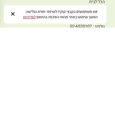
הכל לבית
אנו משתמשים בקבצי קוקיז לשיפור חווית הגלישה.
✕
דברו איתנו
המשך שימוש באתר מהווה הסכמה בהתאם
למדיניות
סניף גבעת שאול
טלפון : 02-6520107
פקס: 02-6536532
סניף אמציה
טלפון:02-5631951
פקס: 02-5636493
סניף תלפיות
טלפון:02-6730008
פקס: 02-6731008
סניף מבשרת
טלפון: 02-5797978
פקס: 02-5445233
מייל לפניות:
zmoraorg@gmail.com