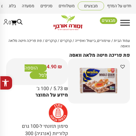
חדש על המדף
מבצעים
משלוחים
סניפים
מסעדה
בלוג
צו
מבצעים
0
עמוד הבית
/
שימורים, בישול ואפייה
/
קרקרים
/
קרקרים
/ פת פריכה חיטה מלאה
וואסה
פת פריכה חיטה מלאה וואסה
14.90
₪
הוספה
לסל
פתח סרגל
₪
5.73
/ 100 ג׳
מידע על המוצר
סימון תזונתי ל-100 גרם
קלוריות (אנרגיה) 300