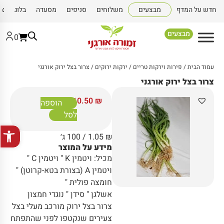
חדש על המדף
מבצעים
משלוחים
סניפים
מסעדה
בלוג
צו
מבצעים
0
עמוד הבית
/
פירות וירקות טריים
/
ירקות ירוקים
/ צרור בצל ירוק אורגני
צרור בצל ירוק אורגני
10.50
₪
הוספה
לסל
פתח סרגל
₪
1.05
/ 100 ג׳
מידע על המוצר
מכיל: ויטמין K " ויטמין C "
ויטמין A (בצורת בטא-קרוטן) "
חומצה פולית "
אשלגן " סידן " נוגדי חמצון
צרור בצל ירוק מורכב מעלי בצל
צעירים שנקטפו לפני שהתפתח