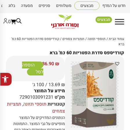
חדש על המדף
מבצעים
משלוחים
סניפים
מסעדה
בלוג
צו
מבצעים
0
עמוד הבית
/
תוספי תזונה
/
תמציות צמחים
/ קורדיספס סדרת הפטריות 60 כמ'
ברא
קורדיספס סדרת הפטריות 60 כמ' ברא
136.90
₪
הוספה
לסל
פתח סרגל
₪
13.69
/ 100 ג׳
מידע על המוצר
מק"ט
7290103091231
קטגוריות
תוספי תזונה
,
תמציות
צמחים
הנתונים המדויקים על המוצר
מופיעים על גבי המוצר
.
התמונות
והתאריכים שמוצגים באתר הנם