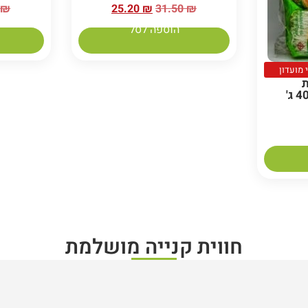
0
₪
25.20
₪
31.50
₪
הוספה לסל
ת
תאילנדים 10 יח' 40 ג'
חווית קנייה מושלמת