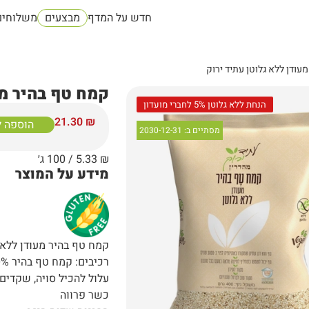
חדש על המדף
מבצעים
משלוחים
עודן ללא גלוטן עתיד ירוק
קמח טף בהיר מע
הנחת ללא גלוטן 5% לחברי מועדון
21.30
₪
הוספה 
מסתיים ב:
2030-12-31
₪
5.33
/ 100 ג׳
מידע על המוצר
קמח טף בהיר מעודן ללא 
רכיבים: קמח טף בהיר 100%.
עלול להכיל סויה, שקדים,
כשר פרווה