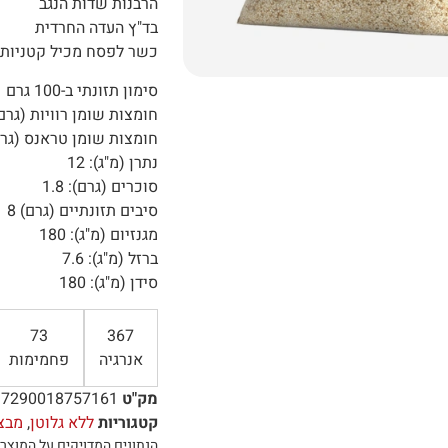
הרבנות שדות הנגב
בד"ץ העדה החרדית
כשר לפסח מכיל קטניות
סימון תזונתי ב-100 גרם
חומצות שומן רוויות (גרם): 4
חומצות שומן טראנס (גרם):
נתרן (מ"ג): 12
סוכרים (גרם): 1.8
סיבים תזונתיים (גרם) 8
מגנזיום (מ"ג): 180
ברזל (מ"ג): 7.6
סידן (מ"ג): 180
73
367
אנרגיה
פחמימות
מק"ט
7290018757161
קטגוריות
ללא גלוטן
,
מבצ
הנתונים המדויקים על המוצר 