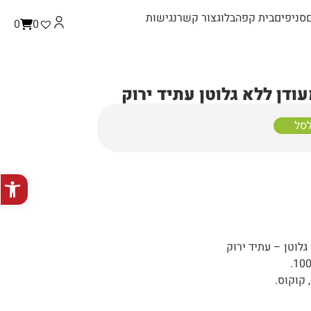
סניפים
בית קפה
בלוג
צור קשר
נגישות
0
0
ודן ללא גלוטן עתיד ירוק
לסל
פתח סרגל
גלוטן – עתיד ירוק
 קוקוס.