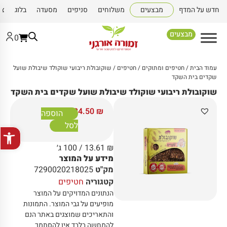
חדש על המדף
מבצעים
משלוחים
סניפים
מסעדה
בלוג
צו
מבצעים
0
עמוד הבית
/
חטיפים ומתוקים
/
חטיפים
/ שוקובולת ריבועי שוקולד שיבולת שועל
שקדים בית השקד
שוקובולת ריבועי שוקולד שיבולת שועל שקדים בית השקד
24.50
₪
הוספה
לסל
פתח סרגל
₪
13.61
/ 100 ג׳
מידע על המוצר
מק"ט
7290020218025
קטגוריה
חטיפים
הנתונים המדויקים על המוצר
מופיעים על גבי המוצר
.
התמונות
והתאריכים שמוצגים באתר הנם
להמחשה בלבד אין להסתמך