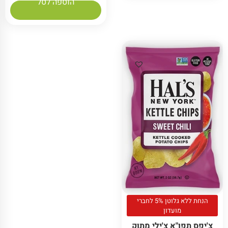
הוספה לסל
הנחת ללא גלוטן 5% לחברי
מועדון
צ'יפס תפו"א צ'ילי מתוק