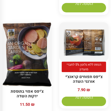
הוספה לסל
הנחת ללא גלוטן 5% לחברי
מועדון
צ'יפס תפוחים קראנצ'י
אורגני השדה
7.90
₪
צ'יפס אפוי בתוספת
ירקות השדה
הוספה לסל
11.50
₪