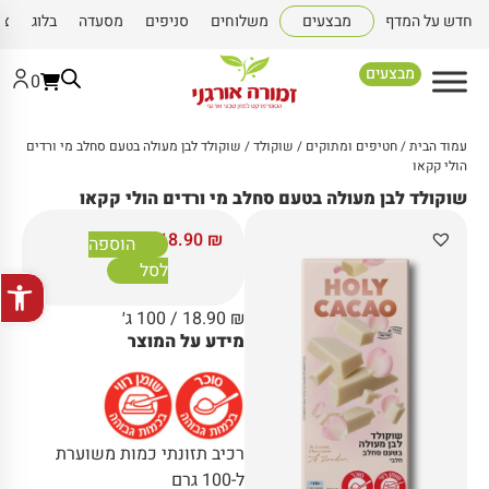
חדש על המדף
מבצעים
משלוחים
סניפים
מסעדה
בלוג
צו
מבצעים
0
עמוד הבית
/
חטיפים ומתוקים
/
שוקולד
/ שוקולד לבן מעולה בטעם סחלב מי ורדים
הולי קקאו
שוקולד לבן מעולה בטעם סחלב מי ורדים הולי קקאו
18.90
₪
הוספה
לסל
פתח סרגל
₪
18.90
/ 100 ג׳
מידע על המוצר
רכיב תזונתי כמות משוערת
ל-100 גרם