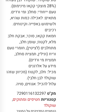
סוג שוקולד: שוקולד לבן מעולה
(28% מוצקי קקאו מינימום).
טעם ייחודי: סחלב ומי ורדים.
מתאים: לאכילה כמות שהיא,
ולשימוש באפייה וקינוחים.
רכיבים
חמאת קקאו, סוכר, אבקת חלב
מלא, לקטוז, שומן חלב,
מתחלבים (לציטין), חומרי טעם
וריח (ונילין, תמצית סחלב,
תמצית מי ורדים).
מידע על אלרגנים
מכיל: חלב, לקטוז (מכיוון שזהו
שוקולד לבן חלבי).
עלול להכיל: אגוזים, סויה.
מק"ט
7290116132297
קטגוריות
חטיפים ומתוקים
,
שוקולד
הנתונים המדויקים על המוצר