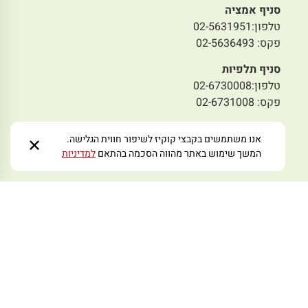
סניף אמציה
טלפון:02-5631951
פקס: 02-5636493
סניף תלפיות
טלפון:02-6730008
פקס: 02-6731008
סניף מבשרת
אנו משתמשים בקבצי קוקיז לשיפור חווית הגלישה.
✕
טלפון: 02-5797978
המשך שימוש באתר מהווה הסכמה בהתאם
למדיניות
פקס: 02-5445233
מייל לפניות:
zmoraorg@gmail.com
עקבו אחרינו ברשתות