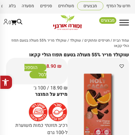
חדש על המדף
מבצעים
משלוחים
סניפים
מסעדה
בלוג
צו
מבצעים
0
עמוד הבית
/
חטיפים ומתוקים
/
שוקולד
/ שוקולד מריר 55% מעולה בטעם תפוז
הולי קקאו
שוקולד מריר 55% מעולה בטעם תפוז הולי קקאו
18.90
₪
הוספה
לסל
פתח סרגל
₪
18.90
/ 100 ג׳
מידע על המוצר
רכיב תזונתי כמות משוערת
ל-100 גרם