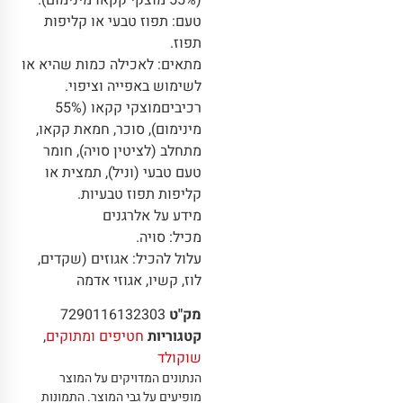
(55% מוצקי קקאו מינימום).
טעם: תפוז טבעי או קליפות
תפוז.
מתאים: לאכילה כמות שהיא או
לשימוש באפייה וציפוי.
רכיביםמוצקי קקאו (55%
מינימום), סוכר, חמאת קקאו,
מתחלב (לציטין סויה), חומר
טעם טבעי (וניל), תמצית או
קליפות תפוז טבעיות.
מידע על אלרגנים
מכיל: סויה.
עלול להכיל: אגוזים (שקדים,
לוז, קשיו, אגוזי אדמה
מק"ט
7290116132303
קטגוריות
חטיפים ומתוקים
,
שוקולד
הנתונים המדויקים על המוצר
מופיעים על גבי המוצר
.
התמונות