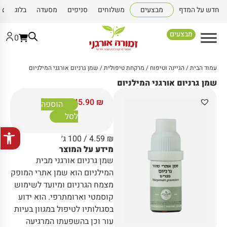
חדש על המדף
מבצעים
משלוחים
סניפים
מסעדה
בלוג
צו
מבצעים
0
עמוד הבית
/
הגיינה וטיפוח
/
מרקחת טיפולית
/ שמן גרניום אורגני המילניום
שמן גרניום אורגני המילניום
45.90
₪
הוספה
לסל
פתח סרגל
₪
4.59
/ 100 ג׳
מידע על המוצר
שמן גרניום אורגני מבית
המילניום הוא שמן אתרי המופק
מצמח הגרניום ומיועד לשימוש
קוסמטי וארומתרפי. הוא ידוע
בסגולותיו לטיפול במגוון בעיות
עור וכן בהשפעתו המרגיעה