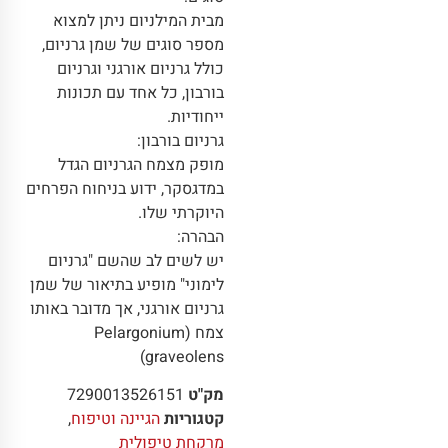
מבית המילניום ניתן למצוא
מספר סוגים של שמן גרניום,
כולל גרניום אורגני וגרניום
בורבון, כל אחד עם תכונות
ייחודיות.
גרניום בורבון:
מופק מצמח הגרניום הגדל
במדגסקר, ידוע בניחוח הפרחים
היוקרתי שלו.
הבהרה:
יש לשים לב שהשם "גרניום
לימוני" מופיע בתיאור של שמן
גרניום אורגני, אך מדובר באותו
צמח (Pelargonium
graveolens)
מק"ט
7290013526151
קטגוריות
הגיינה וטיפוח
,
מרקחת טיפולית