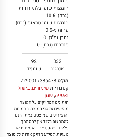
סימון תזונתי ב-100 גרם
חומצות שומן בלתי רוויות
(גרם): 10.6
חומצות שומן טראנס (גרם):
פחות מ-0.5
נתרן (מ"ג): 0
סוכרים (גרם): 0
92
832
אנרגיה
שומנים
מק"ט
7290017386478
קטגוריות
שימורים, בישול
ואפייה
,
שמן
הנתונים המדויקים על המוצר
מופיעים על גבי המוצר
.
התמונות
והתאריכים שמוצגים באתר הנם
להמחשה בלבד אין להסתמך
עליהם
.
ייתכנו אי – התאמות או
טעויות
.
למידע מדויק אודות כל מוצר