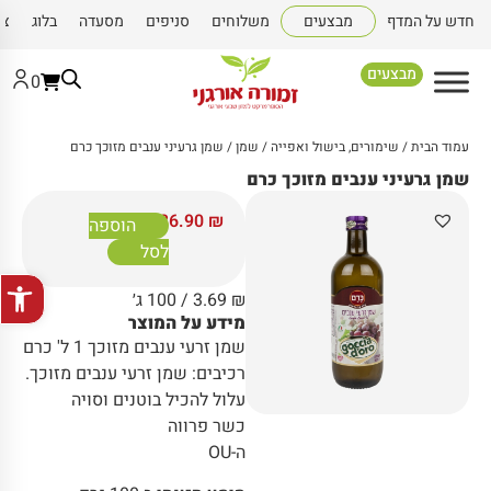
חדש על המדף
מבצעים
משלוחים
סניפים
מסעדה
בלוג
צו
מבצעים
0
עמוד הבית
/
שימורים, בישול ואפייה
/
שמן
/ שמן גרעיני ענבים מזוכך כרם
שמן גרעיני ענבים מזוכך כרם
36.90
₪
הוספה
לסל
פתח סרגל
₪
3.69
/ 100 ג׳
מידע על המוצר
שמן זרעי ענבים מזוכך 1 ל' כרם
רכיבים: שמן זרעי ענבים מזוכך.
עלול להכיל בוטנים וסויה
כשר פרווה
ה-OU