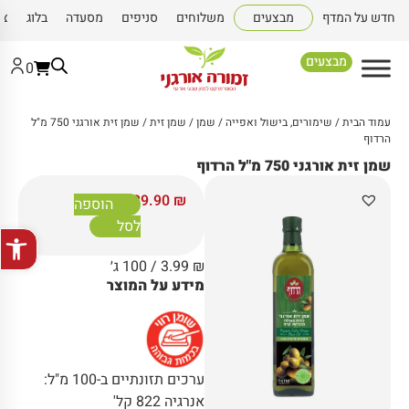
חדש על המדף
מבצעים
משלוחים
סניפים
מסעדה
בלוג
צו
מבצעים
0
עמוד הבית
/
שימורים, בישול ואפייה
/
שמן
/
שמן זית
/ שמן זית אורגני 750 מ"ל
הרדוף
שמן זית אורגני 750 מ"ל הרדוף
39.90
₪
הוספה
לסל
פתח סרגל
₪
3.99
/ 100 ג׳
מידע על המוצר
ערכים תזונתיים ב-100 מ"ל:
אנרגיה 822 קל'