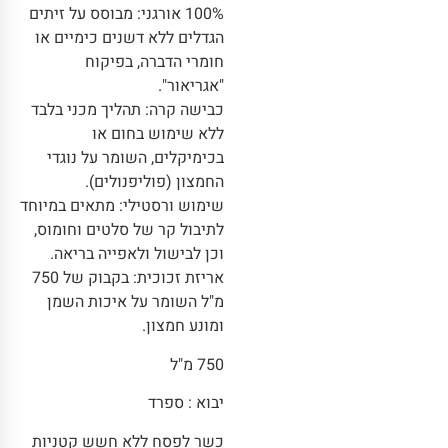
100% אורגני: מבוסס על זיתים
הגדלים ללא דשנים כימיים או
חומרי הדברה, בפיקוח
"אגריאור".
כבישה קרה: תהליך מכני בלבד
ללא שימוש בחום או
בכימיקלים, השומר על נוגדי
החמצון (פוליפנולים).
שימוש ורסטילי: מתאים במיוחד
לתיבול קר של סלטים וחומוס,
וכן לבישול ולאפייה בריאה.
אריזת זכוכית: בקבוק של 750
מ"ל השומר על איכות השמן
ומונע חמצון.
750 מ"ל
יבוא : ספרד
כשר לפסח ללא חשש קטניות