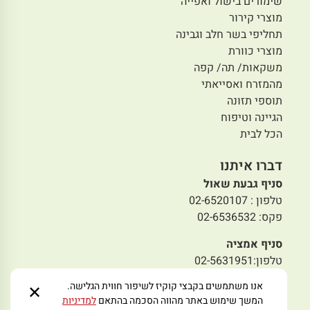
שימורים בישול ואפייה
מוצרי קירור
תחליפי בשר חלב וגבינה
מוצרי כוורת
משקאות/ תה/ קפה
מהמזרח ואסייאתי
תוספי תזונה
הגיינה וטיפוח
הכל לבית
דברו איתנו
סניף גבעת שאול
טלפון : 02-6520107
פקס: 02-6536532
סניף אמציה
טלפון:02-5631951
פקס: 02-5636493
אנו משתמשים בקבצי קוקיז לשיפור חווית הגלישה.
✕
המשך שימוש באתר מהווה הסכמה בהתאם
למדיניות
סניף תלפיות