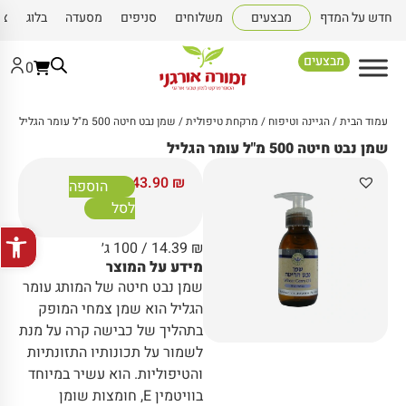
חדש על המדף
מבצעים
משלוחים
סניפים
מסעדה
בלוג
צו
מבצעים
0
עמוד הבית
/
הגיינה וטיפוח
/
מרקחת טיפולית
/ שמן נבט חיטה 500 מ"ל עומר הגליל
שמן נבט חיטה 500 מ"ל עומר הגליל
143.90
₪
הוספה
לסל
פתח סרגל
₪
14.39
/ 100 ג׳
מידע על המוצר
שמן נבט חיטה של המותג עומר
הגליל הוא שמן צמחי המופק
בתהליך של כבישה קרה על מנת
לשמור על תכונותיו התזונתיות
והטיפוליות. הוא עשיר במיוחד
בוויטמין E, חומצות שומן