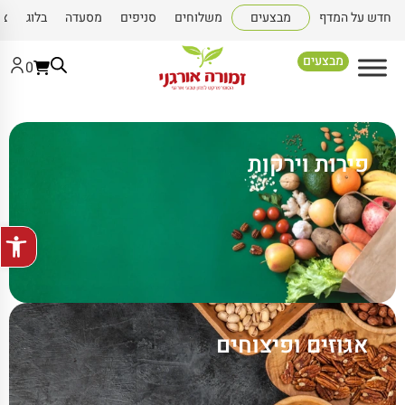
חדש על המדף
מבצעים
משלוחים
סניפים
מסעדה
בלוג
צו
מבצעים
0
פירות וירקות
פתח סרגל
אגוזים ופיצוחים