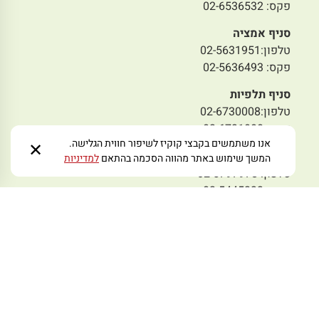
פקס: 02-6536532
סניף אמציה
טלפון:02-5631951
פקס: 02-5636493
סניף תלפיות
טלפון:02-6730008
פקס: 02-6731008
אנו משתמשים בקבצי קוקיז לשיפור חווית הגלישה.
✕
סניף מבשרת
המשך שימוש באתר מהווה הסכמה בהתאם
למדיניות
טלפון: 02-5797978
פקס: 02-5445233
מייל לפניות:
zmoraorg@gmail.com
עקבו אחרינו ברשתות