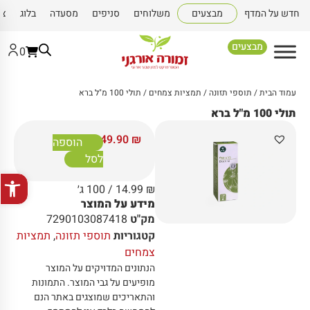
חדש על המדף
מבצעים
משלוחים
סניפים
מסעדה
בלוג
צו
מבצעים
0
עמוד הבית
/
תוספי תזונה
/
תמציות צמחים
/ תולי 100 מ"ל ברא
תולי 100 מ"ל ברא
149.90
₪
הוספה
לסל
פתח סרגל
₪
14.99
/ 100 ג׳
מידע על המוצר
מק"ט
7290103087418
קטגוריות
תוספי תזונה
,
תמציות
צמחים
הנתונים המדויקים על המוצר
מופיעים על גבי המוצר
.
התמונות
והתאריכים שמוצגים באתר הנם