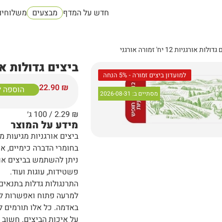
חדש על המדף
מבצעים
משלוחים
ות אורגניות 12 יח' זמורה אורגני
ביצים גדולות אורגניות 12 יח
למועדון ביצים זמורה - 5% הנחה
22.90
₪
הוספה 
מסתיים ב:
2026-08-31
₪
2.29
/ 100 ג׳
מידע על המוצר
ביצים אורגניות מגיעות מ
בחומרי הדברה כימיים, אנ
ניתן להשתמש בביצים אורג
פשטידות, עוגות ועוד.
התרנגולות גדלות בתנאים
למרעה פתוח ואפשרות לבי
באדמה. כל אלו תורמים ל
על איכות הביצים. חשוב ל