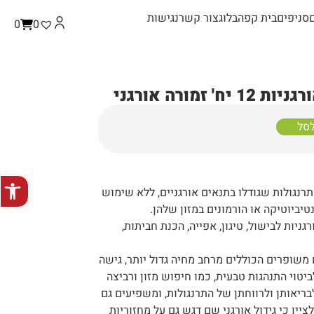
סניפים
בית קפה
בלוג
צור קשר
נגישות
0
0
' זמורה אורגני
לסל
פתח סרגל
תרנגולות שגודלו בתנאים אורגניים, ללא שימוש
טיביוטיקה או הורמונים במזון שלהן.
ניות לבישול, טיגון, אפייה, הכנת חביתות,
 משופרים הכוללים מרחב מחיה גדול יותר, גישה
טוי התנהגות טבעית, כמו חיפוש מזון ורביצה
בריאותן ולרווחתן של התרנגולות, ומשפיעים גם
ציין כי גידול אורגני שם דגש גם על מחזוריות