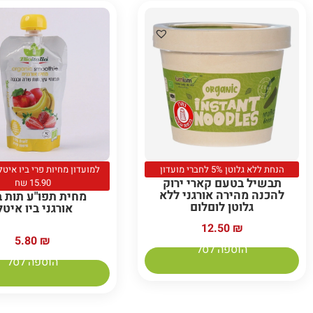
הנחת ללא גלוטן 5% לחברי מועדון
תבשיל בטעם קארי ירוק
15.90 שח
להכנה מהירה אורגני ללא
מחית תפו"ע תות ב
גלוטן לוםלום
אורגני ביו איטל
12.50
₪
5.80
₪
הוספה לסל
הוספה לסל