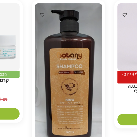
למועדון מחיות פרי ביו איטלי 4 יח ב -
מבצע לב
קרם 
ננה
י
90
₪