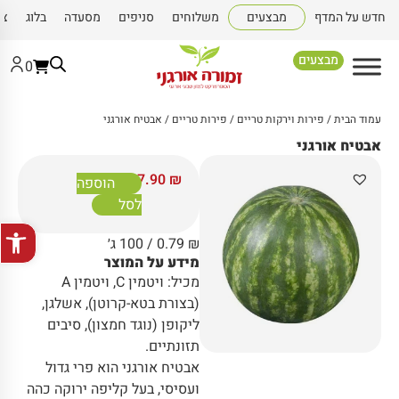
חדש על המדף
מבצעים
משלוחים
סניפים
מסעדה
בלוג
צו
מבצעים
0
עמוד הבית
/
פירות וירקות טריים
/
פירות טריים
/ אבטיח אורגני
אבטיח אורגני
7.90
₪
הוספה
לסל
פתח סרגל
₪
0.79
/ 100 ג׳
מידע על המוצר
מכיל: ויטמין C, ויטמין A
(בצורת בטא-קרוטן), אשלגן,
ליקופן (נוגד חמצון), סיבים
תזונתיים.
אבטיח אורגני הוא פרי גדול
ועסיסי, בעל קליפה ירוקה כהה