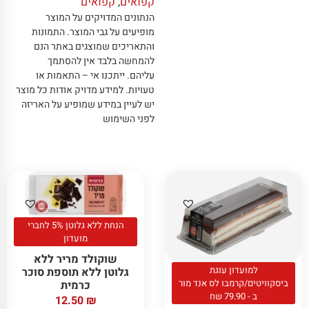
קפואים
,
קפואים
הנתונים המדויקים על המוצר
מופיעים על גבי המוצר
.
התמונות
והתאריכים שמוצגים באתר הנם
להמחשה בלבד אין להסתמך
עליהם
.
ייתכנו אי – התאמות או
טעויות
.
למידע מדויק אודות כל מוצר
יש לעיין במידע שמופיע על האריזה
לפני השימוש
הנחת ללא גלוטן 5% לחברי
מועדון
שוקולד מריר ללא
למועדון עוגת
גלוטן ללא תוספת סוכר
ביסקוויטים/קרמבו לס אנד מור
כרמית
ב - 79.90 שח
12.50
₪