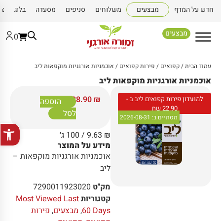
חדש על המדף
מבצעים
משלוחים
סניפים
מסעדה
בלוג
צו
מבצעים
0
עמוד הבית
/
קפואים
/
פירות קפואים
/ אוכמניות אורגניות מוקפאות ליב
אוכמניות אורגניות מוקפאות ליב
28.90
₪
למועדון פירות קפואים ליב ב -
הוספה
22.90 שח
לסל
מסתיים ב:
2026-08-31
פתח סרגל
₪
9.63
/ 100 ג׳
מידע על המוצר
אוכמניות אורגניות מוקפאות –
ליב
מק"ט
7290011923020
קטגוריות
Most Viewed Last
60 Days
,
מבצעים
,
פירות