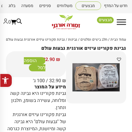
חדש על המדף
מבצעים
משלוחים
סניפים
מסעדה
בלוג
צו
מבצעים
0
עמוד הבית
/
חלב ביצים וסלטים
/
גבינות
/ גבינת פקורינו עיזים אורגנית גבעות עולם
גבינת פקורינו עיזים אורגנית גבעות עולם
32.90
₪
הוספה
לסל
פתח סרגל
₪
32.90
/ 100 ג׳
מידע על המוצר
גבינת פקורינו היא גבינה קשה
ומלוחה, עשירה בשומן, חלבון
ונתרן.
גבינת פקורינו עיזים אורגנית
של "גבעות עולם" היא גבינה
קשה ומיושנת, המיוצרת כגרסה