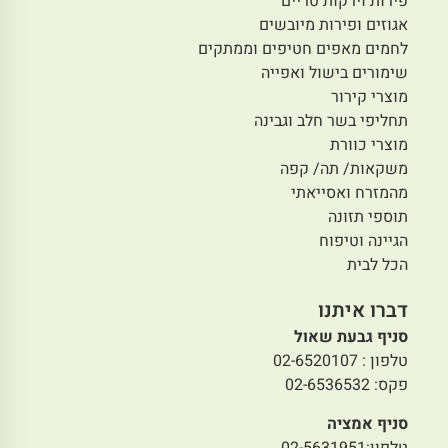
פירות וירקות טריים
אגוזים ופירות מיובשים
לחמים מאפים חטיפים וממתקים
שימורים בישול ואפייה
מוצרי קירור
תחליפי בשר חלב וגבינה
מוצרי כוורת
משקאות/ תה/ קפה
מהמזרח ואסייאתי
תוספי תזונה
הגיינה וטיפוח
הכל לבית
דברו איתנו
סניף גבעת שאול
טלפון : 02-6520107
פקס: 02-6536532
סניף אמציה
טלפון:02-5631951