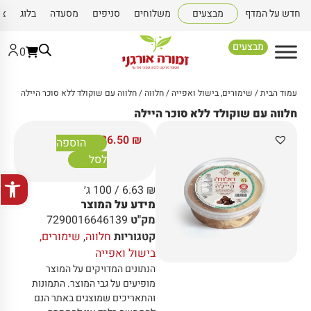
חדש על המדף
מבצעים
משלוחים
סניפים
מסעדה
בלוג
צו
מבצעים
0
עמוד הבית
/
שימורים, בישול ואפייה
/
חלווה
/ חלווה עם שוקולד ללא סוכר היילה
חלווה עם שוקולד ללא סוכר היילה
26.50
₪
הוספה
לסל
פתח סרגל
₪
6.63
/ 100 ג׳
מידע על המוצר
מק"ט
7290016646139
קטגוריות
חלווה
,
שימורים,
בישול ואפייה
הנתונים המדויקים על המוצר
מופיעים על גבי המוצר
.
התמונות
והתאריכים שמוצגים באתר הנם