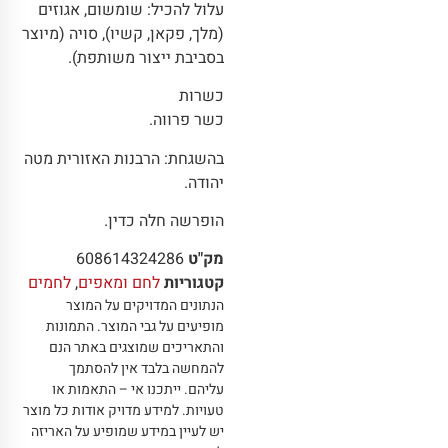
עלול להכיל: שומשום, אגוזים
(מלך, פקאן, קשיו), סויה (מיוצר
בסביבת ייצור משותפת).
כשרות
כשר פרווה.
בהשגחת: הרבנות האזורית מטה
יהודה.
הופרשה חלה כדין.
מק"ט
608614324286
קטגוריות
לחם ומאפים
,
לחמים
הנתונים המדויקים על המוצר
מופיעים על גבי המוצר
.
התמונות
והתאריכים שמוצגים באתר הנם
להמחשה בלבד אין להסתמך
עליהם
.
ייתכנו אי – התאמות או
טעויות
.
למידע מדויק אודות כל מוצר
יש לעיין במידע שמופיע על האריזה