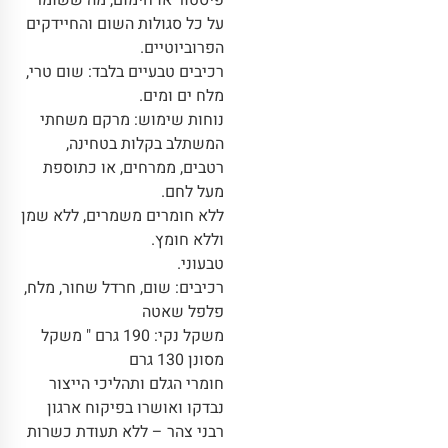
פיסטור או חימום, מה ששומר
על כל סגולות השום והחיידקים
הפרוביוטיים.
רכיבים טבעיים בלבד: שום טרי,
מלח ים ומים.
נוחות שימוש: מרקם משחתי
המשתלב בקלות בטחינה,
רטבים, ממרחים, או כתוספת
מעל לחם.
ללא חומרים משמרים, ללא שמן
וללא חומץ.
טבעוני.
רכיבים: שום, חרדל שחור, מלח,
פלפל שאטה
משקל נקי: 190 גרם " משקל
מסונן 130 גרם
חומרי הגלם ותהליכי הייצור
נבדקו ואושרו בפיקוח ארגון
רבני צהר – ללא תעודת כשרות