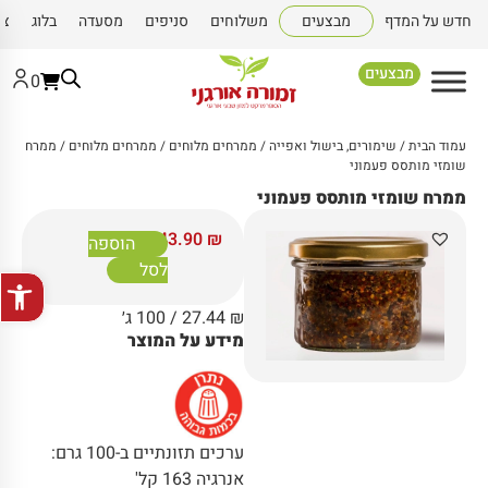
חדש על המדף
מבצעים
משלוחים
סניפים
מסעדה
בלוג
צו
מבצעים
0
עמוד הבית
/
שימורים, בישול ואפייה
/
ממרחים מלוחים
/
ממרחים מלוחים
/ ממרח
שומזי מותסס פעמוני
ממרח שומזי מותסס פעמוני
43.90
₪
הוספה
לסל
פתח סרגל
₪
27.44
/ 100 ג׳
מידע על המוצר
ערכים תזונתיים ב-100 גרם:
אנרגיה 163 קל'