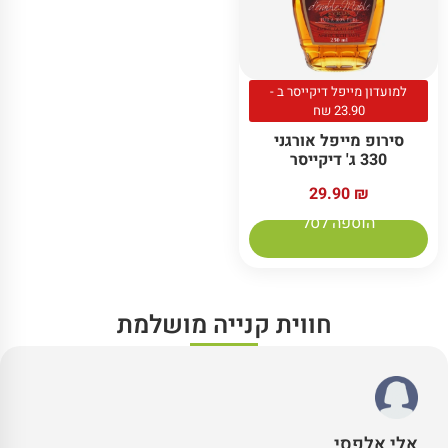
למועדון מייפל דיקייסר ב -
23.90 שח
סירופ מייפל אורגני
330 ג' דיקייסר
29.90
₪
הוספה לסל
חווית קנייה מושלמת
אלי אלפסי