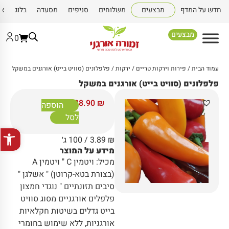
חדש על המדף
מבצעים
משלוחים
סניפים
מסעדה
בלוג
צו
מבצעים
0
עמוד הבית
/
פירות וירקות טריים
/
ירקות
/ פלפלונים (סוויט בייט) אורגנים במשקל
פלפלונים (סוויט בייט) אורגנים במשקל
38.90
₪
הוספה
לסל
פתח סרגל
₪
3.89
/ 100 ג׳
מידע על המוצר
מכיל: ויטמין C " ויטמין A
(בצורת בטא-קרוטן) " אשלגן "
סיבים תזונתיים " נוגדי חמצון
פלפלים אורגניים מסוג סוויט
בייט גדלים בשיטות חקלאיות
אורגניות, ללא שימוש בחומרי