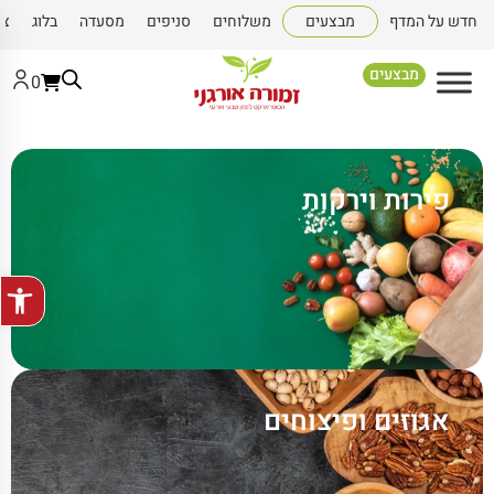
חדש על המדף
מבצעים
משלוחים
סניפים
מסעדה
בלוג
צו
מבצעים
0
פירות וירקות
פתח סרגל
אגוזים ופיצוחים