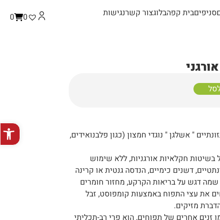
סניפים
בית קפה
בלוג
צור קשר
נגישות
0
0
ורגני
לסל
פתח סרגל
C " סיבים תזונתיים " אשלגן " נוגדי חמצון (כגון פלבנואידים,
ל בשיטות חקלאיות אורגניות, ללא שימוש
תטיים, דשנים כימיים, הנדסה גנטית או קרינה
 שמה דגש על בריאות הקרקע, מחזור חומרים
פחים את עצי התפוח באמצעות קומפוסט, זבל
הדברת מזיקים.
ו זנים אחרים של תפוחים, הוא פרי רב-תכליתי