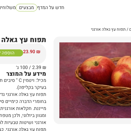
חדש על המדף
מבצעים
משלוחים
ם
/ תפוח עץ גאלה אורגני
תפוח עץ גאלה א
23.90
₪
הוספה 
₪
2.39
/ 100 ג׳
מידע על המוצר
מכיל: ויטמין 
בעיקר בקליפה).
תפוח עץ גאלה אורגני גד
בחומרי הדברה כימיים סינ
מייננת. חקלאות אורגנית
ומגוון ביולוגי, ולכן מט
אורגני ושיטות טבעיות ל
תפוח עץ גאלה אורגני, כמ