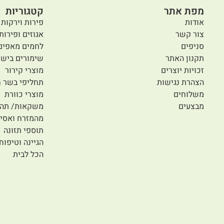
מפת אתר
קטגוריות
אודות
פירות וירקות 
צור קשר
אגוזים ופירות
סניפים
לחמים מאפים
תקנון האתר
שימורים בישו
זכויות יוצרים
מוצרי קירור
הצהרת נגישות
תחליפי בשר ח
משלוחים
מוצרי כוורת
מבצעים
משקאות/ תה/
מהמזרח ואסיי
תוספי תזונה
הגיינה וטיפוח
הכל לבית