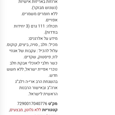
ארוזות באריזות אישיות
(נשנוש מבוקר).
ללא חומרים משמרים.
אפויים.
תכולה: 111 גרם (3 יחידות
בודדות).
מידע על אלרגנים:
מכיל: חלב , סויה, ביצים, קוקוס.
עלול להכיל : עקבות של אגוזי
לוז, פיסטוק, שקדים.
כשר חלבי לאוכלי אבקת חלב
נוכרי אפיית ישראל, ללא חשש
חדש.
בהשגחת הרב ארי-ה רלב”ג
ארה”ב ובאישור הרבנות
הראשית לישראל.
מק"ט
7290017040776
קטגוריות
ללא גלוטן
,
מבצעים
,