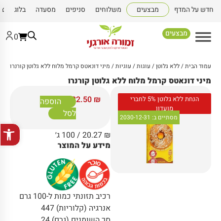
חדש על המדף
מבצעים
משלוחים
סניפים
מסעדה
בלוג
צו
מבצעים
0
עמוד הבית
/
ללא גלוטן
/
עוגות / עוגיות
/ מיני דונאטס קרמל מלוח ללא גלוטן קורנרו
מיני דונאטס קרמל מלוח ללא גלוטן קורנרו
22.50
₪
הנחת ללא גלוטן 5% לחברי
הוספה
מועדון
לסל
מסתיים ב:
2030-12-31
פתח סרגל
₪
20.27
/ 100 ג׳
מידע על המוצר
רכיב תזונתי כמות ל-100 גרם
אנרגיה (קלוריות) 447
סך השומנים (גרם) 24