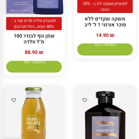
למועדון משקה ליב ב - 25%
הנחה
משקה שקדים ללא
למועדון וולדה פריט שני ב -
סוכר אורגני 1 ל' ליב
40% הנחה, הזול מבינהם
14.90
₪
שמן גוף לבנדר 100
מ"ל וולדה
הוספה לסל
88.90
₪
הוספה לסל