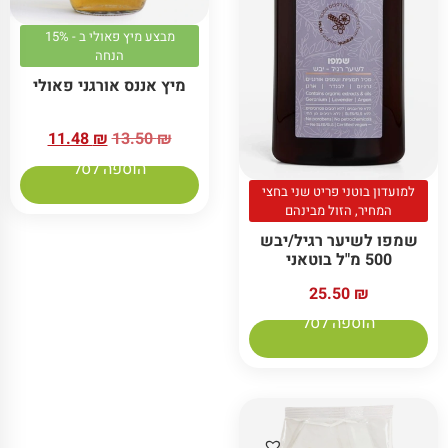
מבצע מיץ פאולי ב - 15%
הנחה
מיץ אננס אורגני פאולי
11.48
₪
13.50
₪
הוספה לסל
למועדון בוטני פריט שני בחצי
המחיר, הזול מבינהם
שמפו לשיער רגיל/יבש
500 מ"ל בוטאני
25.50
₪
הוספה לסל