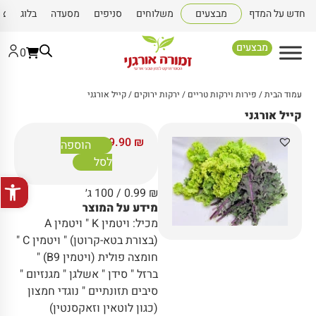
חדש על המדף
מבצעים
משלוחים
סניפים
מסעדה
בלוג
צו
מבצעים
0
עמוד הבית
/
פירות וירקות טריים
/
ירקות ירוקים
/ קייל אורגני
קייל אורגני
9.90
₪
הוספה
לסל
פתח סרגל
₪
0.99
/ 100 ג׳
מידע על המוצר
מכיל: ויטמין K " ויטמין A
(בצורת בטא-קרוטן) " ויטמין C "
חומצה פולית (ויטמין B9) "
ברזל " סידן " אשלגן " מגנזיום "
סיבים תזונתיים " נוגדי חמצון
(כגון לוטאין וזאקסנטין)