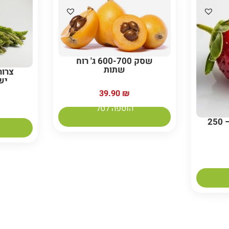
שסק 600-700 ג' רוח
שתות
צרור
יש
39.90
₪
הוספה לסל
תות שדה אורגני כ – 250