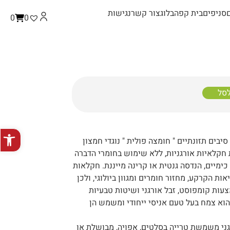
סניפים
בית קפה
בלוג
צור קשר
נגישות
0
0
לסל
פתח סרגל
 חקלאיות אורגניות, ללא שימוש בחומרי הדברה
כימיים, הנדסה גנטית או קרינה מייננת. חקלאות
ות הקרקע, מחזור חומרים ומגוון ביולוגי, ולכן
ות קומפוסט, זבל אורגני ושיטות טבעיות
וא צמח בעל טעם אניסי ייחודי ומשמש הן
י משמשת טרייה בסלטים, אפויה, מבושלת או